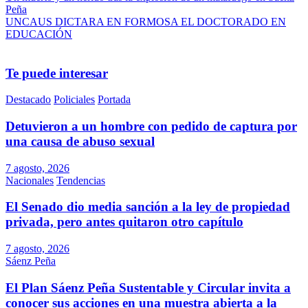
Compartir
Peña
de
UNCAUS DICTARA EN FORMOSA EL DOCTORADO EN
entradas
EDUCACIÓN
Te puede interesar
Destacado
Policiales
Portada
Detuvieron a un hombre con pedido de captura por
una causa de abuso sexual
7 agosto, 2026
Nacionales
Tendencias
El Senado dio media sanción a la ley de propiedad
privada, pero antes quitaron otro capítulo
7 agosto, 2026
Sáenz Peña
El Plan Sáenz Peña Sustentable y Circular invita a
conocer sus acciones en una muestra abierta a la