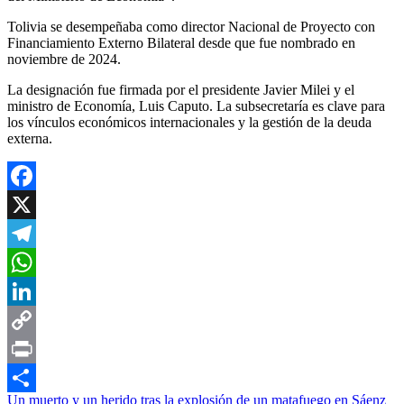
Tolivia se desempeñaba como director Nacional de Proyecto con
Financiamiento Externo Bilateral desde que fue nombrado en
noviembre de 2024.
La designación fue firmada por el presidente Javier Milei y el
ministro de Economía, Luis Caputo. La subsecretaría es clave para
los vínculos económicos internacionales y la gestión de la deuda
externa.
Facebook
X
Telegram
WhatsApp
LinkedIn
Copy
Link
Print
Navegación
Un muerto y un herido tras la explosión de un matafuego en Sáenz