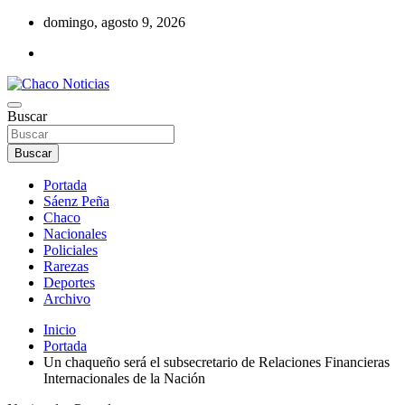
Saltar
domingo, agosto 9, 2026
al
contenido
Noticias de la región del Chaco
Buscar
Chaco Noticias
Buscar
Portada
Sáenz Peña
Chaco
Nacionales
Policiales
Rarezas
Deportes
Archivo
Inicio
Portada
Un chaqueño será el subsecretario de Relaciones Financieras
Internacionales de la Nación