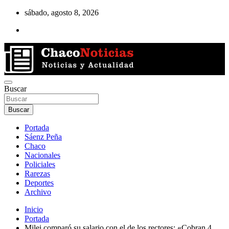
Saltar
sábado, agosto 8, 2026
al
contenido
Noticias de la región del Chaco
Buscar
Chaco Noticias
Buscar
Portada
Sáenz Peña
Chaco
Nacionales
Policiales
Rarezas
Deportes
Archivo
Inicio
Portada
Milei comparó su salario con el de los rectores: «Cobran 4