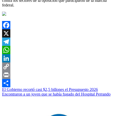
contra los sectores de la oposición que participaron de la marcha
federal.
Facebook
X
Telegram
WhatsApp
LinkedIn
Copy
Link
Print
Navegación
El Gobierno recortó casi $2,5 billones el Presupuesto 2026
Compartir
Encontraron a un joven que se había fugado del Hospital Perrando
de
entradas