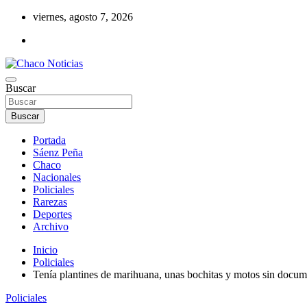
Saltar
viernes, agosto 7, 2026
al
contenido
Noticias de la región del Chaco
Buscar
Chaco Noticias
Buscar
Portada
Sáenz Peña
Chaco
Nacionales
Policiales
Rarezas
Deportes
Archivo
Inicio
Policiales
Tenía plantines de marihuana, unas bochitas y motos sin docu
Policiales