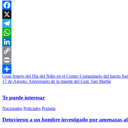
Facebook
X
Telegram
WhatsApp
LinkedIn
Copy
Link
Print
Navegación
Gran festejo del Día del Niño en el Centro Comunitario del barrio S
Compartir
17 de Agosto- Aniversario de la muerte del Gral. San Martín
de
entradas
Te puede interesar
Nacionales
Policiales
Portada
Detuvieron a un hombre investigado por amenazas al p