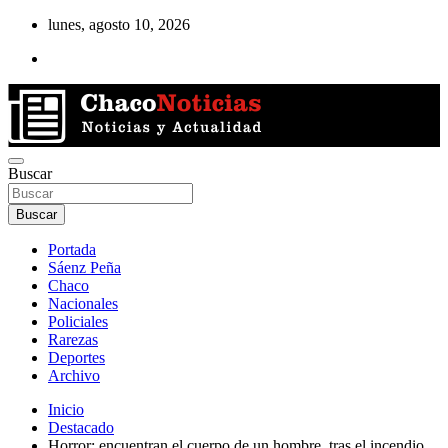
Saltar
lunes, agosto 10, 2026
al
contenido
Noticias de la región del Chaco
Buscar
Chaco Noticias
Buscar
Portada
Sáenz Peña
Chaco
Nacionales
Policiales
Rarezas
Deportes
Archivo
Inicio
Destacado
Horror: encuentran el cuerpo de un hombre, tras el incendio