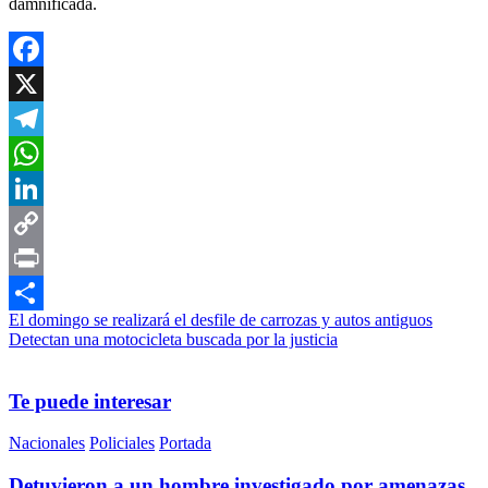
damnificada.
Facebook
X
Telegram
WhatsApp
LinkedIn
Copy
Link
Print
Navegación
El domingo se realizará el desfile de carrozas y autos antiguos
Compartir
Detectan una motocicleta buscada por la justicia
de
entradas
Te puede interesar
Nacionales
Policiales
Portada
Detuvieron a un hombre investigado por amenazas