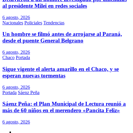
al presidente Milei en redes sociales
6 agosto, 2026
Nacionales
Policiales
Tendencias
Un hombre se filmó antes de arrojarse al Paraná,
desde el puente General Belgrano
6 agosto, 2026
Chaco
Portada
Sigue vigente el alerta amarillo en el Chaco, y se
esperan nuevas tormentas
6 agosto, 2026
Portada
Sáenz Peña
Sáenz Peña: el Plan Municipal de Lectura reunió a
más de 60 niños en el merendero «Pancita Feliz»
6 agosto, 2026