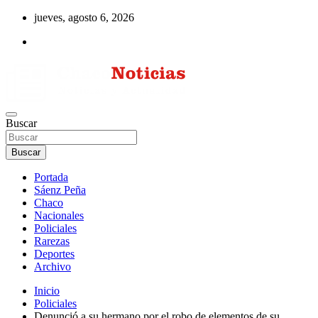
Saltar
jueves, agosto 6, 2026
al
contenido
Noticias de la región del Chaco
Buscar
Chaco Noticias
Buscar
Portada
Sáenz Peña
Chaco
Nacionales
Policiales
Rarezas
Deportes
Archivo
Inicio
Policiales
Denunció a su hermano por el robo de elementos de su