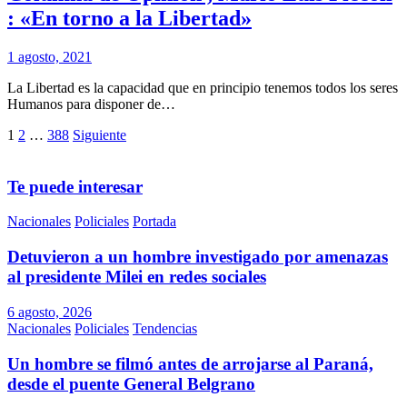
: «En torno a la Libertad»
1 agosto, 2021
La Libertad es la capacidad que en principio tenemos todos los seres
Humanos para disponer de…
Paginación
1
2
…
388
Siguiente
de
entradas
Te puede interesar
Nacionales
Policiales
Portada
Detuvieron a un hombre investigado por amenazas
al presidente Milei en redes sociales
6 agosto, 2026
Nacionales
Policiales
Tendencias
Un hombre se filmó antes de arrojarse al Paraná,
desde el puente General Belgrano