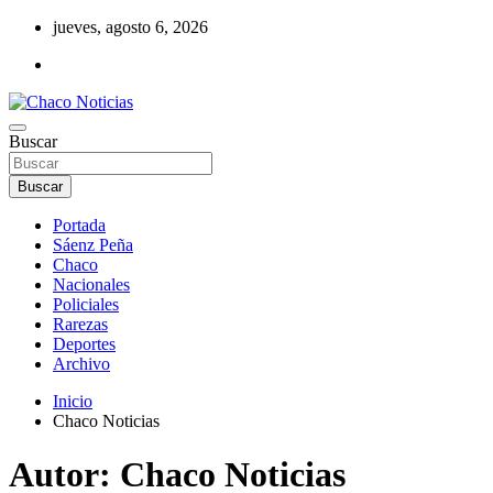
Saltar
jueves, agosto 6, 2026
al
contenido
Noticias de la región del Chaco
Buscar
Chaco Noticias
Buscar
Portada
Sáenz Peña
Chaco
Nacionales
Policiales
Rarezas
Deportes
Archivo
Inicio
Chaco Noticias
Autor:
Chaco Noticias