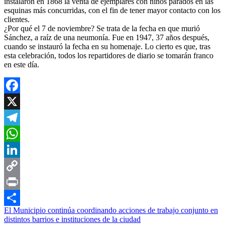
instalaron en 1868 la venta de ejemplares con niños parados en las
esquinas más concurridas, con el fin de tener mayor contacto con los
clientes.
¿Por qué el 7 de noviembre? Se trata de la fecha en que murió
Sánchez, a raíz de una neumonía. Fue en 1947, 37 años después,
cuando se instauró la fecha en su homenaje. Lo cierto es que, tras
esta celebración, todos los repartidores de diario se tomarán franco
en este día.
Facebook
X
Telegram
WhatsApp
LinkedIn
Copy
Link
Print
Navegación
El Municipio continúa coordinando acciones de trabajo conjunto en
Compartir
distintos barrios e instituciones de la ciudad