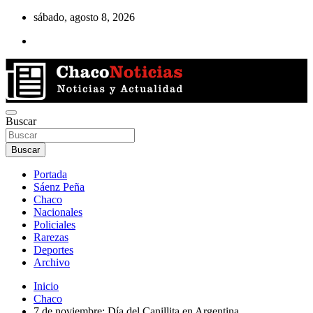
Saltar
sábado, agosto 8, 2026
al
contenido
Noticias de la región del Chaco
Buscar
Chaco Noticias
Buscar
Portada
Sáenz Peña
Chaco
Nacionales
Policiales
Rarezas
Deportes
Archivo
Inicio
Chaco
7 de noviembre: Día del Canillita en Argentina