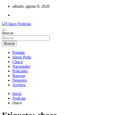
Saltar
sábado, agosto 8, 2026
al
contenido
Noticias de la región del Chaco
Buscar
Chaco Noticias
Buscar
Portada
Sáenz Peña
Chaco
Nacionales
Policiales
Rarezas
Deportes
Archivo
Inicio
Noticias
chaco