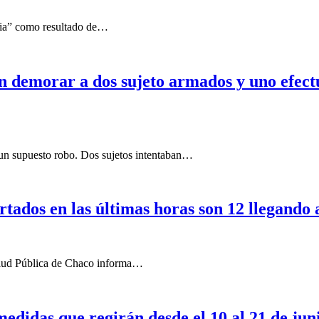
ncia” como resultado de…
aron demorar a dos sujeto armados y uno efe
 un supuesto robo. Dos sujetos intentaban…
tados en las últimas horas son 12 llegando a
 Salud Pública de Chaco informa…
medidas que regirán desde el 10 al 21 de jun