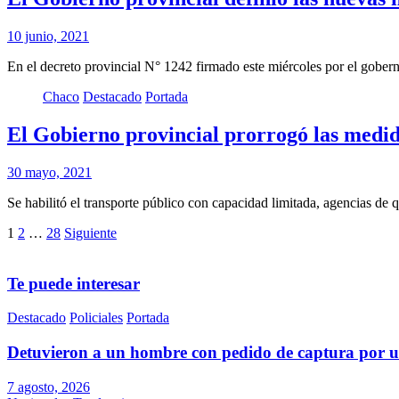
10 junio, 2021
En el decreto provincial N° 1242 firmado este miércoles por el gober
Chaco
Destacado
Portada
El Gobierno provincial prorrogó las medidas
30 mayo, 2021
Se habilitó el transporte público con capacidad limitada, agencias de 
Paginación
1
2
…
28
Siguiente
de
entradas
Te puede interesar
Destacado
Policiales
Portada
Detuvieron a un hombre con pedido de captura por u
7 agosto, 2026